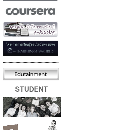
------------------------------------------------
STUDENT