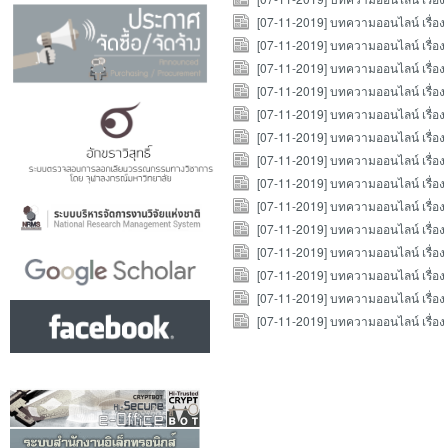
[07-11-2019] บทความออนไลน์ เรื่อง 
[07-11-2019] บทความออนไลน์ เรื่อง กู
[07-11-2019] บทความออนไลน์ เรื่อง 
[07-11-2019] บทความออนไลน์ เรื่อง 
[07-11-2019] บทความออนไลน์ เรื่อง 7
[07-11-2019] บทความออนไลน์ เรื่อง 
[07-11-2019] บทความออนไลน์ เรื่อง
[07-11-2019] บทความออนไลน์ เรื่อง 
[07-11-2019] บทความออนไลน์ เรื่อง 
[07-11-2019] บทความออนไลน์ เรื่อง 5
[07-11-2019] บทความออนไลน์ เรื่อง 
[07-11-2019] บทความออนไลน์ เรื่อง ท
[07-11-2019] บทความออนไลน์ เรื่อง 
[07-11-2019] บทความออนไลน์ เรื่อง 