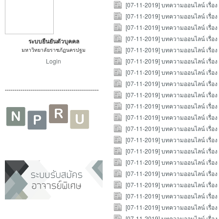
[07-11-2019] บทความออนไลน์ เรื่อง เ
[07-11-2019] บทความออนไลน์ เรื่อง 
[07-11-2019] บทความออนไลน์ เรื่อง
[07-11-2019] บทความออนไลน์ เรื่อง 
ระบบยืนยันตัวบุคคล
[07-11-2019] บทความออนไลน์ เรื่อง
มหาวิทยาลัยราชภัฏนครปฐม
Login
[07-11-2019] บทความออนไลน์ เรื่อ
[07-11-2019] บทความออนไลน์ เรื่อง
[07-11-2019] บทความออนไลน์ เรื่อง 
------------------------------------------------
[07-11-2019] บทความออนไลน์ เรื่อง 
[07-11-2019] บทความออนไลน์ เรื่อง ตะ
[07-11-2019] บทความออนไลน์ เรื่อง
[07-11-2019] บทความออนไลน์ เรื่อง
[07-11-2019] บทความออนไลน์ เรื่อง
[07-11-2019] บทความออนไลน์ เรื่อง 1
[07-11-2019] บทความออนไลน์ เรื่อง
[07-11-2019] บทความออนไลน์ เรื่อง 
[07-11-2019] บทความออนไลน์ เรื่อง 
[07-11-2019] บทความออนไลน์ เรื่อง ห
[07-11-2019] บทความออนไลน์ เรื่อง ห
[07-11-2019] บทความออนไลน์ เรื่อง 10 