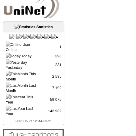
Statistics
User
1
Online
Today
298
281
Yesterday
This
2,595
Month
Last
7,192
Month
This
59,075
Year
Last
143,932
Year
Start Count : 2014-05-21